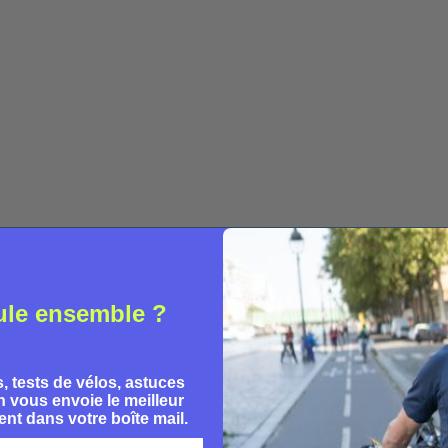
salon
Clément
ule ensemble ?
, tests de vélos, astuces
ACTUALITÉS
 vous envoie le meilleur
nt dans votre boîte mail.