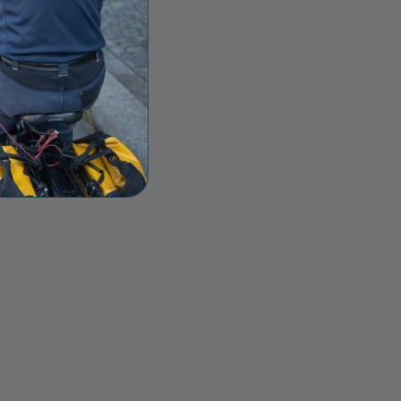
ecathlon E-Three 500 : le
ouveau longtail électrique qui
emplace le R500E
Clément