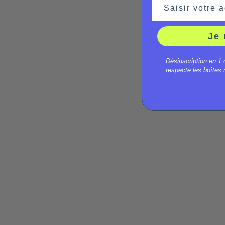
Saisir votre a
Je 
Désinscription en 1 
respecte les boîtes m
Decathlon E-Three 900 : le
longtail à moteur auto qui a
fuité à 3 199 €
Clément