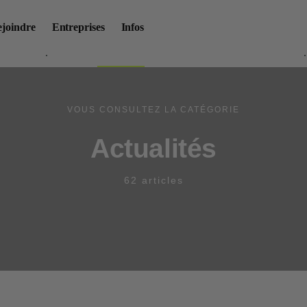
ejoindre
Entreprises
Infos
sts & Comparatifs
Actualités
Guides et conseils
Tutos ré
VOUS CONSULTEZ LA CATÉGORIE
Actualités
62 articles