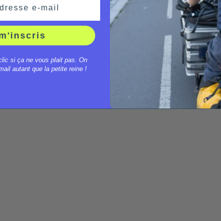
dresse e-mail
m'inscris
clic si ça ne vous plait pas. On
ail autant que la petite reine !
Municipales 2026 : le vélo,
D
sacrifié sur l'autel du
n
populisme ?
r
Clément