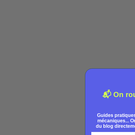
Clément
📬 On ro
Guides pratiques
ACTUALITÉS
mécaniques... On
du blog directeme