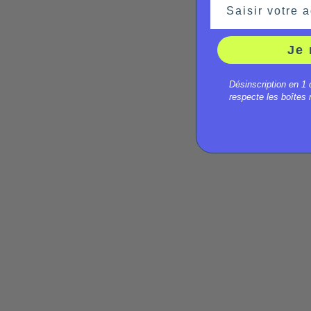
Saisir votre a
Je 
Désinscription en 1 
respecte les boîtes m
CODE DE LA ROUTE VÉLO
Immatriculation vélo électriqu
: faut-il une carte grise ?
Clément