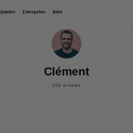
ejoindre
Entreprises
Infos
AUTEUR
sts & Comparatifs
Actualités
Guides et conseils
Tutos ré
Clément
225 articles