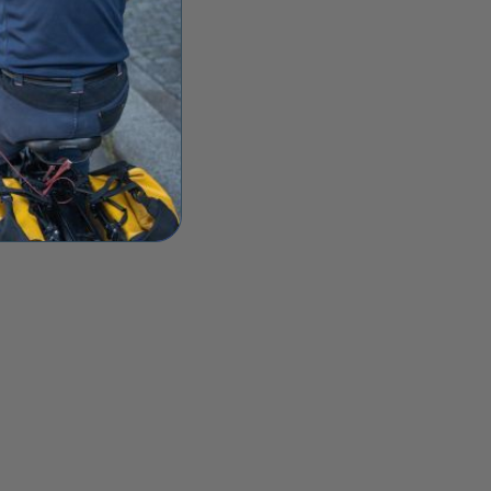
CODE DE LA ROUTE VÉLO
lcool à vélo : amende, taux et
ermis, ce que vous risquez
raiment