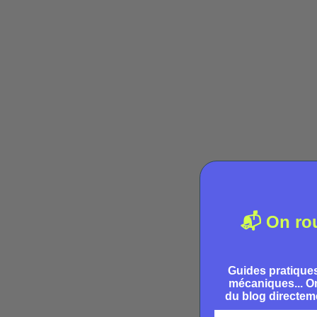
CODE DE LA ROUTE VÉLO
Panneau vélo : tous les
panneaux cyclistes à connaîtr
(guide 2026)
📬 On ro
Clément
Guides pratiques
mécaniques... On
du blog directeme