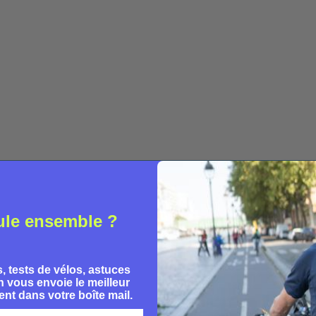
CODE DE LA ROUTE VÉLO
Éclairage vélo obligatoire : la
V
e
loi 2026 et comment bien
d
s'équiper
ule ensemble ?
Clément
, tests de vélos, astuces
 vous envoie le meilleur
nt dans votre boîte mail.