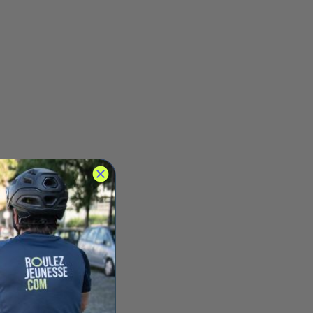
CODE DE LA ROUTE VÉLO
élo sur le trottoir : a-t-on le
roit ? (loi 2026)
Clément