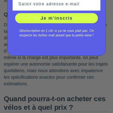
sur son dérailleur !
Saisir votre adresse e-mail
Quelle autonomie attendre ?
Je m'inscris
D’après les images, ces vélos semblent équipés de
Désinscription en 1 clic si ça ne vous plait pas. On
la batterie de 694 Wh intégrée dans le tube
respecte les boîtes mail autant que la petite reine !
diagonal, comme sur l’E-ACTV 900. Decathlon
annonce pour ce modèle environ 65 km
d’autonomie en mode Turbo. Sur un vélo cargo,
même si la charge est plus importante, on peut
espérer une autonomie satisfaisante pour les trajets
quotidiens, mais nous attendons avec impatience
les spécifications exactes pour confirmer ces
estimations.
Quand pourra-t-on acheter ces
vélos et à quel prix ?