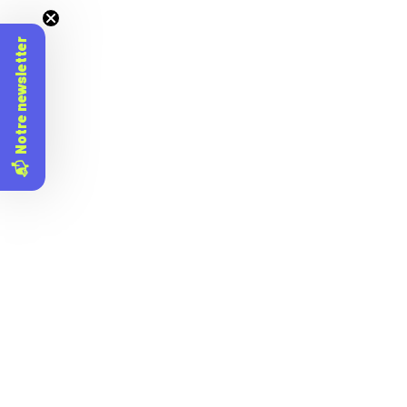
📬 Notre newsletter
TUTOS FREINS
TUTOS RÉPARATION
Comment changer des patins de
frein de vélo ?