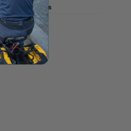
Articles récents
Bike43 Mid : notre avis
sur ce vélo cargo évolutif
de 186 cm qui transporte
3 enfants
Code promo vélo 2026 :
nos réductions et bons
plans