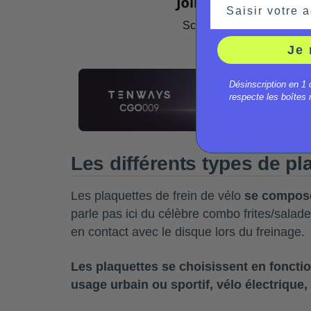
Saisir votre a
Schéma du fonctionnement
Je 
Désinscription en 1 
respecte les boîtes m
Les différents types de pl
Les plaquettes de frein de vélo
se compose
parle pas ici du célèbre combo frites/salade 
en contact avec le disque lors du freinage.
Les plaquettes se choisissent en fonctio
usage urbain ou sportif, vélo électrique, 