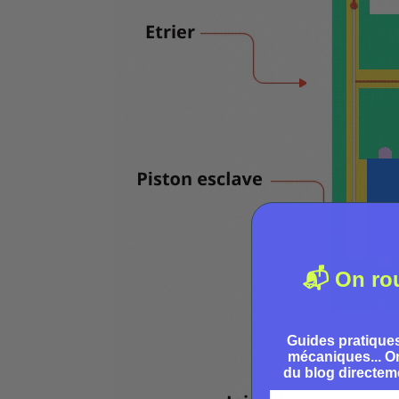
📬 On ro
Guides pratiques
mécaniques... On
du blog directeme