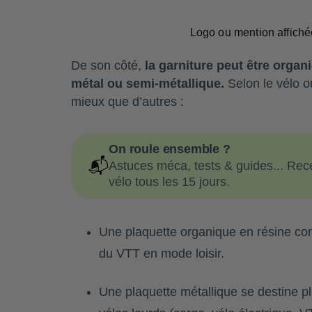
Logo ou mention affiché
De son côté,
la garniture peut être organ
métal ou semi-métallique.
Selon le vélo o
mieux que d’autres :
On roule ensemble ?
📬
Astuces méca, tests & guides... Rece
vélo tous les 15 jours.
Une plaquette organique en résine convi
du VTT en mode loisir.
Une plaquette métallique se destine p