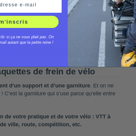
dresse e-mail
 de freins à disque hydrauliques
m'inscris
Publicités
clic si ça ne vous plait pas. On
ail autant que la petite reine !
aquettes de frein de vélo
nt d’un support et d’une garniture
. Et on ne
! C’est la garniture qui s’use parce qu’elle entre
n de votre pratique et de votre vélo : VTT à
de ville, route, compétition, etc.