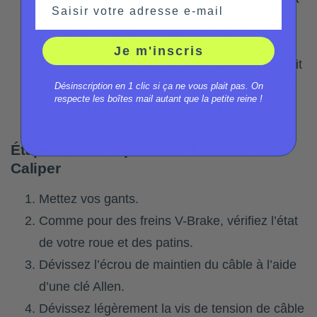
Saisir votre adresse e-mail
être parallèles et bien centrés, et ne pas
toucher la jante lorsque le frein est au repos.
Je m'inscris
Testez l’efficacité de vos freins dans un endroit
sans voiture ou danger apparent (parking ou
Désinscription en 1 clic si ça ne vous plait pas. On
respecte les boîtes mail autant que la petite reine !
impasse) avant de reprendre la route.
Étapes à suivre pour des freins de vélo
Caliper
Mettez vos gants.
Comme pour des freins V-Brake, vérifiez l’état
de votre roue et des patins.
Dévissez l’écrou de maintien du câble à l’aide
d’une clé Allen.
Dévissez légèrement la vis de tension de câble