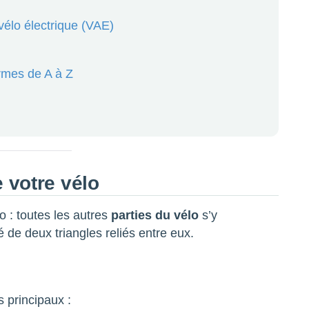
élo électrique (VAE)
rmes de A à Z
 votre vélo
lo : toutes les autres
parties du vélo
s’y
ué de deux triangles reliés entre eux.
 principaux :