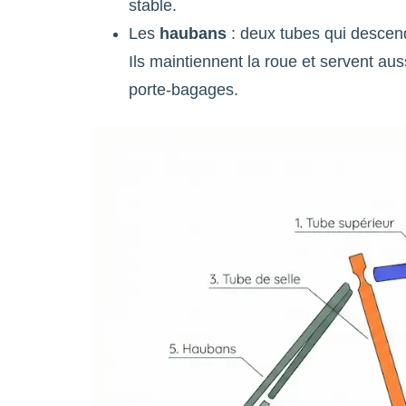
stable.
Les
haubans
: deux tubes qui descend
Ils maintiennent la roue et servent auss
porte-bagages.