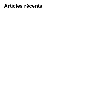
Articles récents
Bike43 Mid : notre avis
sur ce vélo cargo évolutif
de 186 cm qui transporte
3 enfants
Code promo vélo 2026 :
nos réductions et bons
plans