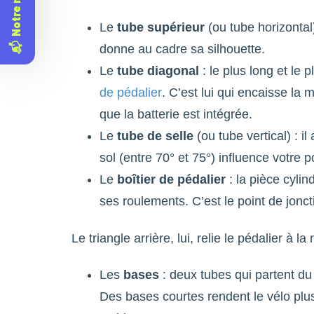
📬 Notre newsletter
Le
tube supérieur
(ou tube horizontal) 
donne au cadre sa silhouette.
Le
tube diagonal
: le plus long et le p
de pédalier
. C’est lui qui encaisse la 
que la batterie est intégrée.
Le
tube de selle
(ou tube vertical) : il
sol (entre 70° et 75°) influence votre p
Le
boîtier de pédalier
: la pièce cylin
ses roulements. C’est le point de jonct
Le triangle arrière, lui, relie le pédalier à la 
Les
bases
: deux tubes qui partent du 
Des bases courtes rendent le vélo plu