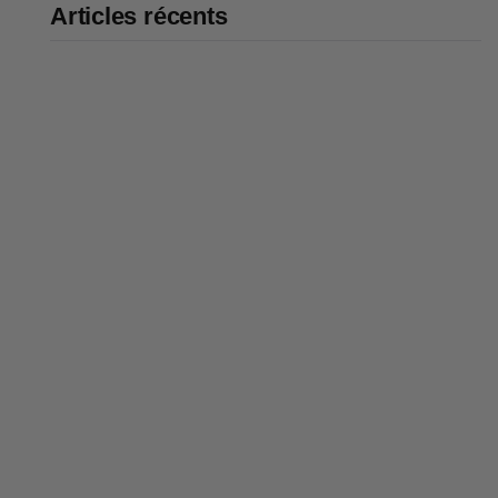
Articles récents
Bike43 Mid : notre avis sur ce
vélo cargo évolutif de 186 cm
qui transporte 3 enfants
Code promo vélo 2026 : nos
réductions et bons plans
Panier vélo : comment bien