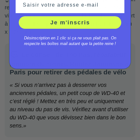
Saisir votre adresse e-mail
retrouve sur des anciens vélos et certains BMX
vintage. Si vous avez un vieux biclou, il y a donc fort
Je m'inscris
à parier qu’il s’agit d’un filetage standard de 14 mm
x 1,25 mm.
Désinscription en 1 clic si ça ne vous plait pas. On
respecte les boîtes mail autant que la petite reine !
Le conseil de Thomas, réparateur
membre du réseau Roulez Jeunesse à
Paris pour retirer des pédales de vélo
« Si vous n’arrivez pas à desserrer vos
anciennes pédales, un petit coup de WD-40 et
c’est réglé ! Mettez en très peu et uniquement
au niveau du pas de vis. Vérifiez avant d’utiliser
du WD-40 que vous dévissez bien dans le bon
sens.»