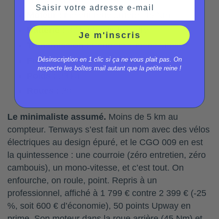
Saisir votre adresse e-mail
Moteur :
moteur roue arrière, 45 Nm
Batterie :
374 Wh, sur le cadre
Je m'inscris
Transmission :
Courroie + mono-vitesse
Désinscription en 1 clic si ça ne vous plait pas. On
Freins :
Disques Hydrauliques
respecte les boîtes mail autant que la petite reine !
Poids :
23 kg
Roues :
28″
Le minimaliste assumé.
Moins de 5 km au
compteur. Tenways s’est fait un nom avec des vélos
électriques au design épuré, et le CGO 009 en est
la quintessence : une courroie (zéro entretien, zéro
cambouis), un mono-vitesse, et c’est tout. On
enfourche, on roule, point. Repris à un
professionnel, affiché à 1 799 € contre 2 399 € (-25
%, soit 600 € d’économie), 50 points Upway en
prime. Son moteur dans la roue arrière (45 Nm) et