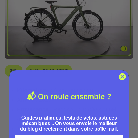
-25%
5 KM, QUASI NEUF
Kilométrage :
5 km, quasi neuf
📬 On roule ensemble ?
Année :
2023
Provenance :
Repris à un professionnel
Guides pratiques, tests de vélos, astuces
(revendeur ou flotte)
mécaniques... On vous envoie le meilleur
Taille :
L (idéal pour des personnes entre
du blog directement dans votre boîte mail.
1m75 – 1m90)