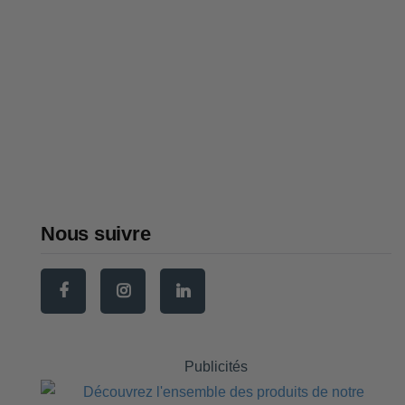
Panier vélo : comment bien
choisir en 2026 (avant, arrière,
osier)
Sacoche vélo : comment choisir
la meilleure en 2026
Nous suivre
Publicités