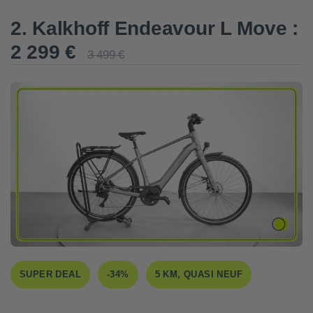
2. Kalkhoff Endeavour L Move :
2 299 €
3 499 €
SUPER DEAL
-34%
5 KM, QUASI NEUF