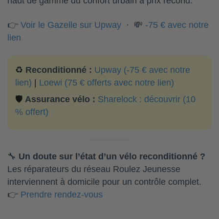
haut de gamme du confort urbain à prix recond.
👉
Voir le Gazelle sur Upway
· 💸
-75 € avec notre
lien
♻️
Reconditionné :
Upway (-75 € avec notre
lien)
|
Loewi (75 € offerts avec notre lien)
🛡️
Assurance vélo :
Sharelock : découvrir (10
% offert)
🔧
Un doute sur l’état d’un vélo reconditionné ?
Les réparateurs du réseau Roulez Jeunesse
interviennent à domicile pour un contrôle complet.
👉
Prendre rendez-vous