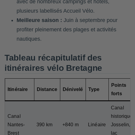
avec de nombreux campings et hôtels,
plusieurs labellisés Accueil Vélo.
Meilleure saison :
Juin à septembre pour
profiter pleinement des plages et activités
nautiques.
Tableau récapitulatif des
itinéraires vélo Bretagne
Points
Itinéraire
Distance
Dénivelé
Type
forts
Canal
Canal
historique,
Nantes-
390 km
+840 m
Linéaire
Josselin,
Brest
lac