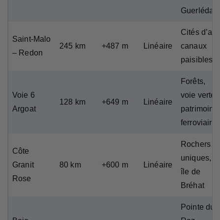
Guerlédan
Cités d’art,
Saint-Malo
245 km
+487 m
Linéaire
canaux
– Redon
paisibles
Forêts,
Voie 6
voie verte,
128 km
+649 m
Linéaire
Argoat
patrimoine
ferroviaire
Rochers
Côte
uniques,
Granit
80 km
+600 m
Linéaire
île de
Rose
Bréhat
Pointe du