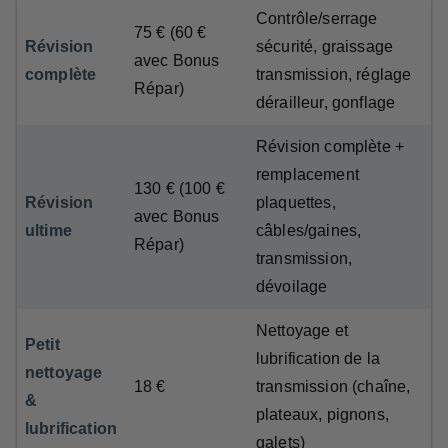
Contrôle/serrage
75 € (60 €
Révision
sécurité, graissage
avec Bonus
complète
transmission, réglage
Répar)
dérailleur, gonflage
Révision complète +
remplacement
130 € (100 €
Révision
plaquettes,
avec Bonus
ultime
câbles/gaines,
Répar)
transmission,
dévoilage
Nettoyage et
Petit
lubrification de la
nettoyage
18 €
transmission (chaîne,
&
plateaux, pignons,
lubrification
galets)