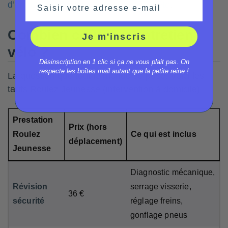
Saisir votre adresse e-mail
d’entretien vélo cargo sans prise de tête
.
Combien coûte un entretien
Je m'inscris
vélo ?
Désinscription en 1 clic si ça ne vous plait pas. On
respecte les boîtes mail autant que la petite reine !
La question que tout le monde se pose. Voici les
tarifs Roulez Jeunesse (intervention à domicile) :
Prestation
Prix (hors
Roulez
Ce qui est inclus
déplacement)
Jeunesse
Diagnostic mécanique,
Révision
serrage visserie,
36 €
sécurité
réglage freins,
gonflage pneus