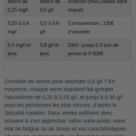
Moins de
Moins de
Autorisé (mais jamais sans
0,25 mg/l
0,5 g/l
risque)
0,25 à 0,4
0,5 à 0,8
Contravention : 135€
mg/l
g/l
d’amende
0,4 mg/l et
0,8 g/l et
Délit : jusqu’à 3 ans de
plus
plus
prison et 9 000€
Combien de verres pour atteindre 0,5 g/l ? En
moyenne, chaque verre standard fait grimper
l’alcoolémie de 0,20 à 0,25 g/l, et jusqu’à 0,30 g/l
pour les personnes les plus minces, d’après la
Sécurité routière. Deux verres suffisent donc
souvent à s’en approcher, selon votre poids, votre
état de fatigue ou de stress et vos caractéristiques